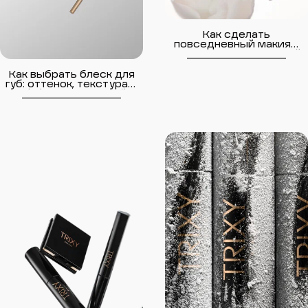
Как сделать
повседневный макияж
за 10 минут: пошаговый
__________________
гайд
Как выбрать блеск для
губ: оттенок, текстура и
эффект под любой
__________________
образ