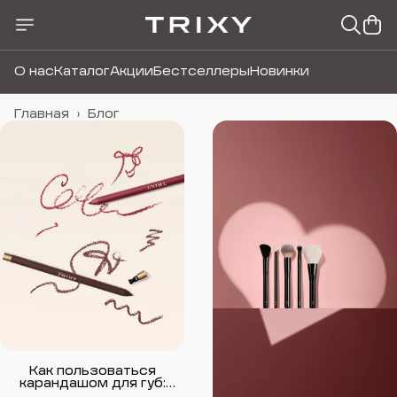
О нас
Каталог
Акции
Бестселлеры
Новинки
Главная
›
Блог
Как пользоваться
карандашом для губ:
техника, оттенок и всё,
__________________