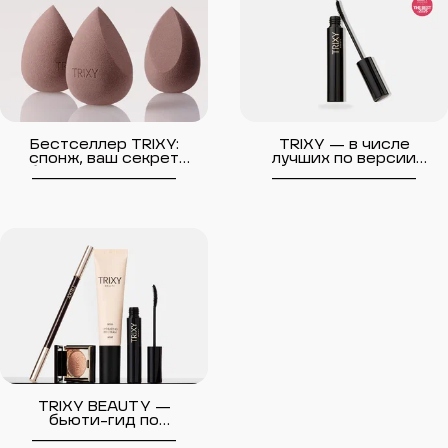
Бестселлер TRIXY:
TRIXY — в числе
спонж, ваш секрет
лучших по версии
безупречного тона
__________________
Beauty Insider в 2025
__________________
году
TRIXY BEAUTY —
бьюти-гид по
самостоятельному
__________________