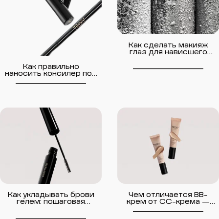
Как сделать макияж
глаз для нависшего
века — пошагово
__________________
Как правильно
наносить консилер под
глаза, чтобы не было
__________________
складок
Как укладывать брови
Чем отличается BB-
гелем: пошаговая
крем от CC-крема —
инструкция
что лучше выбрать
__________________
__________________