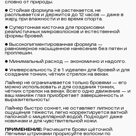
словно от природы.
● Стойкая формула не растекается, не
расплывается и держится до 12 часов — даже в
жару, при влажности и во время спорта.
● Супертонкая кисточка для прорисовки
реалистичных микроволосков и естественной
формы бровей.
● Высокопигментированная формула —
равномерное насыщенное нанесение без пятен и
проплешин.
● Минимальный расход — экономично и надолго.
● Универсальность 2 в 1: идеален для бровей и для
создания тонких, чётких стрелок на веках.
Лайнер не ограничивается только бровями — его
можно использовать и для создания тонких,
чётких стрелок на веках. Всего одно движение — и
ваш макияж глаз приобретает завершенность и
выразительность!
Лайнер быстро сохнет, не оставляет липкости и
ощущения тяжести, легко корректируется ватной
палочкой с мицеллярной водой. Подходит даже
новичкам и для чувствительной кожи.
ПРИМЕНЕНИЕ:
Расчешите брови щёточкой.
Лёгкими штрихами прорисуйте волоски по