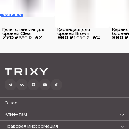
Новинка
Гель-стайлинг для
Карандаш для
Каранд
бровей Clear
бровей Brown
бровей
770 ₽
990 ₽
990 ₽
850 ₽
−
9
%
1 090 ₽
−
9
%
О нас
Клиентам
Акции
Бестселлеры
Правовая информация