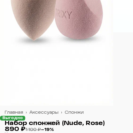
Главная
›
Аксессуары
›
Спонжи
Выгодно
Набор спонжей (Nude, Rose)
890 ₽
1 100 ₽
−
19
%