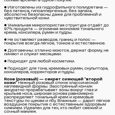
полный арсенал в одной покупке.
● Изготовлены из гидрофильного полиуретана —
без латекса, гипоаллергенные, без запаха,
абсолютно безопасны даже для проблемной и
чувствительной кожи.
● Уникальная микропористая структура отдаёт до
97% продукта — огромная экономия тонального
крема, консилера, румян и пудры.
● Не оставляют разводов, границ и полос —
покрытие всегда лёгкое, тонкое и естественное.
● Долговечны: отлично моются, держат форму, не
линяют и служат месяцами.
● Подходят для любой косметики.
● Подходят для тона, кремовых румян, скульптора,
консилеров, корректоров и пудры.
Rose (розовый) — секрет сияющей "второй 
кожи"
Нежный розовый спонж классической
каплевидной формы. Заострённый кончик
аккуратно прорабатывает зоны вокруг глаз и
крыльев носа, широкая основа равномерно
распределяет тональный крем и кремовые
текстуры по щекам и лбу. Влажным — дарит лёгкое
воздушное покрытие с естественным здоровым
сиянием. Идеален для тех, кто любит свежий и
сочный макияж.