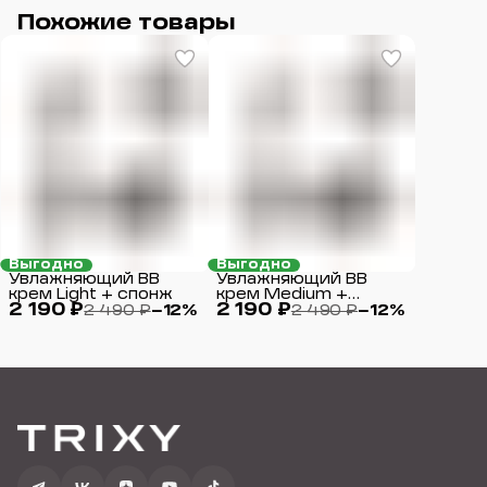
Похожие товары
Выгодно
Выгодно
Увлажняющий BB
Увлажняющий BB
крем Light + спонж
крем Medium +
2 190 ₽
2 190 ₽
спонж
2 490 ₽
−
12
%
2 490 ₽
−
12
%