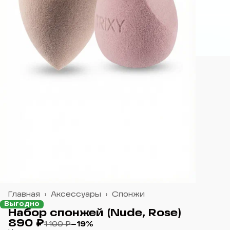
Главная
›
Аксессуары
›
Спонжи
Выгодно
Набор спонжей (Nude, Rose)
890 ₽
1 100 ₽
−
19
%