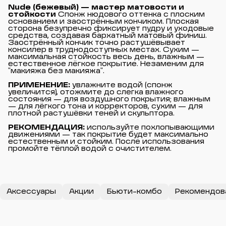
Nude (бежевый) — мастер матовости и 
стойкости
Спонж нюдового оттенка с плоским
основанием и заострённым кончиком. Плоская
сторона безупречно фиксирует пудру и уходовые
средства, создавая бархатный матовый финиш.
Заострённый кончик точно растушёвывает
консилер в труднодоступных местах. Сухим —
максимальная стойкость весь день, влажным —
естественное лёгкое покрытие. Незаменим для
"макияжа без макияжа".
ПРИМЕНЕНИЕ:
увлажните водой (спонж
увеличится), отожмите до слегка влажного
состояния — для воздушного покрытия; влажным
— для лёгкого тона и корректоров, сухим — для
плотной растушёвки теней и скульптора.
РЕКОМЕНДАЦИЯ:
используйте похлопывающими
движениями — так покрытие будет максимально
естественным и стойким. После использования
промойте тёплой водой с очистителем.
Аксессуары
Акции
Бьюти-комбо
Рекомендов